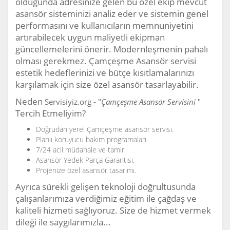
olduğunda adresinize gelen bu özel ekip mevcut
asansör sisteminizi analiz eder ve sistemin genel
performasını ve kullanıcıların memnuniyetini
artırabilecek uygun maliyetli ekipman
güncellemelerini önerir. Modernleşmenin pahalı
olması gerekmez. Çamçeşme Asansör servisi
estetik hedeflerinizi ve bütçe kısıtlamalarınızı
karşılamak için size özel asansör tasarlayabilir.
Neden
Servisiyiz.org - "
Çamçeşme Asansör Servisini
"
Tercih Etmeliyim?
Doğrudan yerel Çamçeşme asansör servisi.
Planlı koruyucu bakım programaları.
7/24 acil müdahale ve tamir.
Asansör Yedek Parça Garantisi.
Projenize özel asansör tasarımı.
Ayrıca sürekli gelişen teknoloji doğrultusunda
çalışanlarımıza verdiğimiz eğitim ile çağdaş ve
kaliteli hizmeti sağlıyoruz. Size de hizmet vermek
dileği ile saygılarımızla...